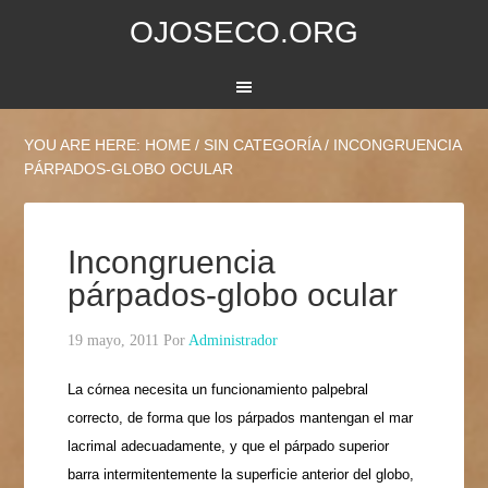
OJOSECO.ORG
YOU ARE HERE:
HOME
/
SIN CATEGORÍA
/
INCONGRUENCIA
PÁRPADOS-GLOBO OCULAR
Incongruencia
párpados-globo ocular
19 mayo, 2011
Por
Administrador
La córnea necesita un funcionamiento palpebral
correcto, de forma que los párpados mantengan el mar
lacrimal adecuadamente, y que el párpado superior
barra intermitentemente la superficie anterior del globo,