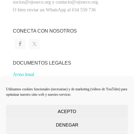
socios@ojoseco.org y contacto@ojoseco.org.
O bien enviar un WhatsApp al 634 550 736
CONECTA CON NOSOTROS
DOCUMENTOS LEGALES
Aviso legal
Política de privacidad
Utilizamos cookies funcionales (necesarias) y de marketing (vídeos de YouTube) para
Política de cookies
optimizar nuestro sitio web y nuestro servicio.
ACEPTO
POWERED BY WORDPRESS
DENEGAR