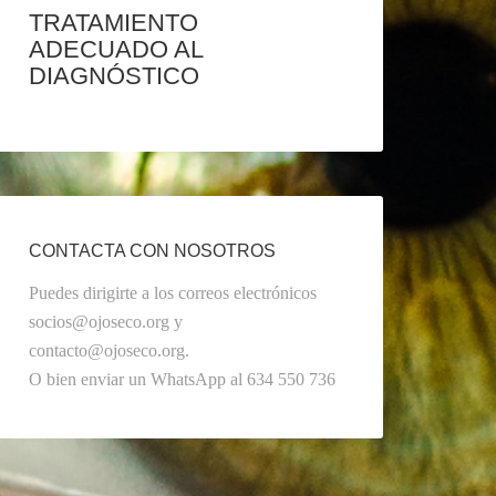
TRATAMIENTO
ADECUADO AL
DIAGNÓSTICO
CONTACTA CON NOSOTROS
Puedes dirigirte a los correos electrónicos
socios@ojoseco.org y
contacto@ojoseco.org.
O bien enviar un WhatsApp al 634 550 736