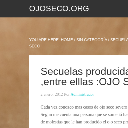
OJOSECO.ORG
YOU ARE HERE:
HOME
/
SIN CATEGORÍA
/
SECUELAS
SECO
Secuelas producida
,entre elllas :OJO
2 enero, 2012
Por
Administrador
Cada vez conozco mas casos de ojo seco severo c
Segun me cuenta una persona que se sometió hac
de molestias que le han producido el ojo seco pr