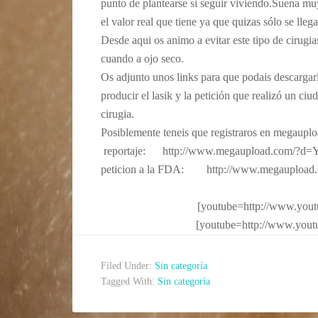
punto de plantearse si seguir viviendo.Suena mu
el valor real que tiene ya que quizas sólo se lle
Desde aqui os animo a evitar este tipo de cirugi
cuando a ojo seco.
Os adjunto unos links para que podais descargar
producir el lasik y la petición que realizó un ciu
cirugia.
Posiblemente teneis que registraros en megauplo
reportaje: http://www.megaupload.com/
peticion a la FDA: http://www.megaupl
[youtube=http://www.yo
[youtube=http://www.yo
Filed Under:
Sin categoría
Tagged With:
Sin categoría