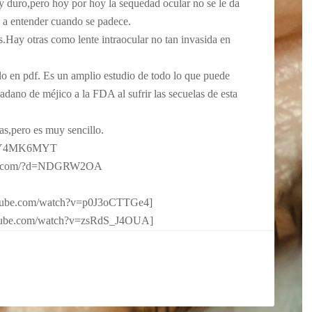
y duro,pero hoy por hoy la sequedad ocular no se le da
ga a entender cuando se padece.
as.Hay otras como lente intraocular no tan invasida en
lo en pdf. Es un amplio estudio de todo lo que puede
dadano de méjico a la FDA al sufrir las secuelas de esta
as,pero es muy sencillo.
?d=Y4MK6MYT
oad.com/?d=NDGRW2OA
utube.com/watch?v=p0J3oCTTGe4]
utube.com/watch?v=zsRdS_J4OUA]