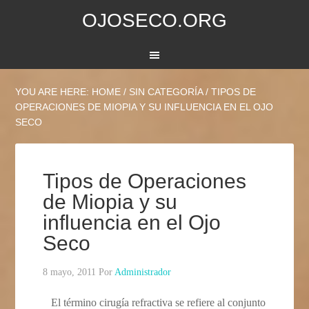
OJOSECO.ORG
YOU ARE HERE:
HOME
/
SIN CATEGORÍA
/
TIPOS DE
OPERACIONES DE MIOPIA Y SU INFLUENCIA EN EL OJO
SECO
Tipos de Operaciones
de Miopia y su
influencia en el Ojo
Seco
8 mayo, 2011
Por
Administrador
El término cirugía refractiva se refiere al conjunto