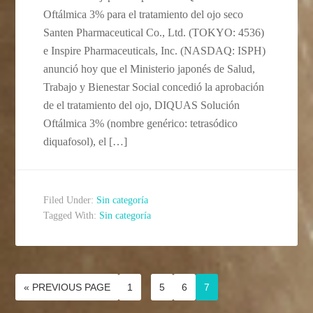
Oftálmica 3% para el tratamiento del ojo seco
Santen Pharmaceutical Co., Ltd. (TOKYO: 4536)
e Inspire Pharmaceuticals, Inc. (NASDAQ: ISPH)
anunció hoy que el Ministerio japonés de Salud,
Trabajo y Bienestar Social concedió la aprobación
de el tratamiento del ojo, DIQUAS Solución
Oftálmica 3% (nombre genérico: tetrasódico
diquafosol), el […]
Filed Under:
Sin categoría
Tagged With:
Sin categoría
« PREVIOUS PAGE
1
…
5
6
7